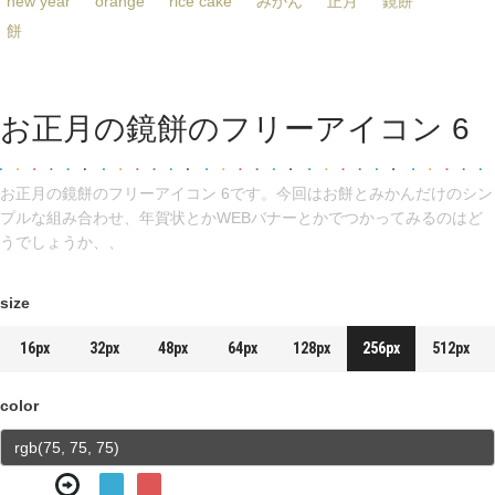
new year
orange
rice cake
みかん
正月
鏡餅
餅
お正月の鏡餅のフリーアイコン 6
お正月の鏡餅のフリーアイコン 6です。今回はお餅とみかんだけのシン
プルな組み合わせ、年賀状とかWEBバナーとかでつかってみるのはど
うでしょうか、、
size
16px
32px
48px
64px
128px
256px
512px
color