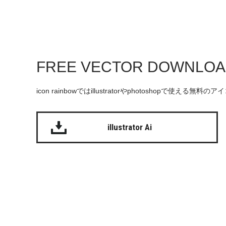
FREE VECTOR DOWNLO
icon rainbowではillustratorやphotoshopで使え
illustrator Ai