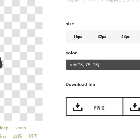
size
16px
32px
48px
color
Download file
PNG
leep
xmas
寝る
就寝
帽子