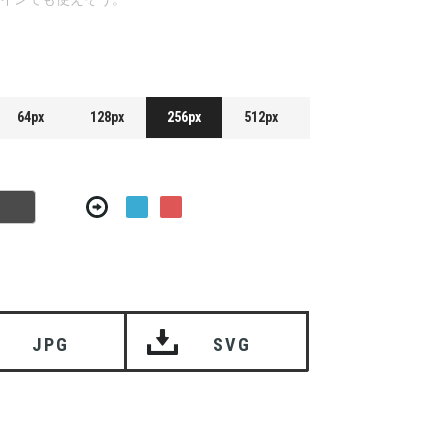
64px
128px
256px
512px
JPG
SVG