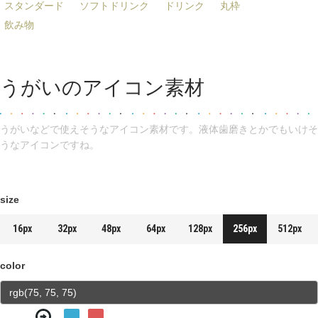
スタンダード
ソフトドリンク
ドリンク
丸枠
飲み物
うがいのアイコン素材
うがいなどで使えそうなアイコン素材です。液体歯磨きとかでもいけそ
うなアイコンですね。
size
16px
32px
48px
64px
128px
256px
512px
color